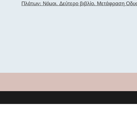
Πλάτων: Νόμοι. Δεύτερο βιβλίο. Μετάφραση Οδυ