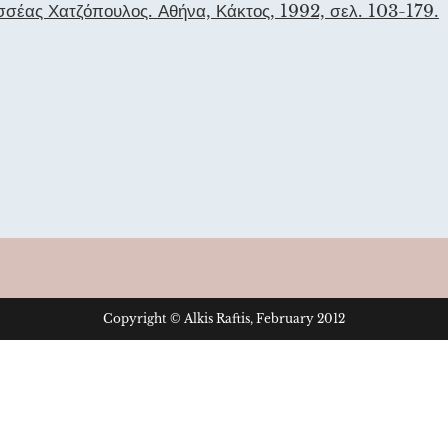
σσέας Χατζόπουλος. Αθήνα, Κάκτος, 1992, σελ. 103-179.
Copyright © Alkis Raftis, February 2012